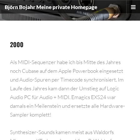
The point Back To Top stack will scroll to
Björn Bojahr
Meine private Homepage
2000
Als MIDI-Sequenzer habe ich bis Mitte des Jahres
noch Cubase auf dem Apple Powerbook eingesetzt
und Audio-Spuren per Timecode synchronisiert. Im
Laufe des Jahres kam dann der Umstieg auf Logic
Audio PC für Audio + MIDI. Emagics EXS24 war
damals ein Meilenstein und ersetzte alle Hardware-
Sampler komplett!
Synthesizer-Sounds kamen meist aus Waldorfs