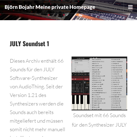
The point Back To Top stack will scroll to
Björn Bojahr
Meine private Homepage
JULY Soundset 1
Dieses Archiv enthält 66
Sounds für den JULY
Software-Synthesizer
von AudioThing. Seit der
Version 1.21 des
Synthesizers werden die
Sounds auch bereits
Soundset mit 66 Sounds
mitgeliefert und müssen
für den Synthesizer JULY
somit nicht mehr manuell