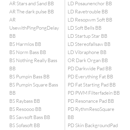
AR Stars and Sand BB
LD Posaunenchor BB
AR The dark pulse BB
LD Ravetrouble BB
AR
LD Resopwm Soft BB
UsewithPingPongDelay
LD Soft Bells BB
BB
LD Startup Star BB
BS Harmlos BB
LD Stereofallsaw BB
BS Norm Bass BB
LD Vibraphone BB
BS Nothing Really Bass
OR Dark Organ BB
BB
PD Darkwide Pad BB
BS Pumpin Bass BB
PD Everything Fat BB
BS Pumpin Square Bass
PD Fat Starting Pad BB
BB
PD PWM Filterfadein BB
BS Raybass BB
PD Resonance Pad BB
BS Resoooo BB
PD RythmResoSquare
BS Sawsoft Bass BB
BB
BS Sofasoft BB
PD Skin BackgroundPad