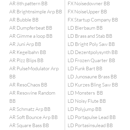
AR 8th pattern BB
FX Noisedowner BB
AR Brightnsimple Arp BB
FX NoiseUpper BB
AR Bubble BB
FX Startup Company BB
AR Dumpferbeat BB
LD Bierbaum BB
AR Gimme a loop BB
LD Brass and Stab BB
AR Juni Arp BB
LD Bright Poly Saw BB
AR Kegelbahn BB
LD Dezentpolysynth BB
AR Pizz Blips BB
LD Frozen Quarter BB
AR PulseModulator Arp
LD Funk Bart BB
BB
LD Junosaune Brass BB
AR ResoChaos BB
LD Kurzes Bling Saw BB
AR Resowine Random
LD Monsters BB
BB
LD Noisy Flute BB
AR Schmatz Arp BB
LD Polyjump BB
AR Soft Bounce Arp BB
LD Portapulse Lead BB
AR Square Bass BB
LD Portasinsulead BB