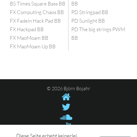
BS Times Square Bass BB
BB
FX Computing Chaos BB
PD Stringpad BB
FX Fadein Hack Pad BB
PD Sunlight BB
FX Hackpad BB
PD The big strings PWM
FX MaoMoam BB
BB
FX MaoMoam Up BB
© 2026 Björn Bojahr
Diese Seite erhebt keinerlei