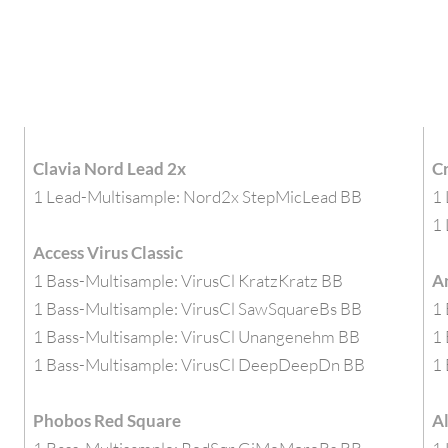
Clavia Nord Lead 2x
C
1 Lead-Multisample: Nord2x StepMicLead BB
1 
1
Access Virus Classic
1 Bass-Multisample: VirusCl KratzKratz BB
A
1 Bass-Multisample: VirusCl SawSquareBs BB
1 
1 Bass-Multisample: VirusCl Unangenehm BB
1
1 Bass-Multisample: VirusCl DeepDeepDn BB
1 
Phobos Red Square
A