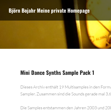
The point Back To Top stack will scroll to
Björn Bojahr
Meine private Homepage
Mini Dance Synths Sample Pack 1
Dieses Archiv enthält 19 Multisamples in den For
Sampler. Zusammen sind die Sounds gerade mal 3,
Die Samples entstammen den Jahren 2003 und 200