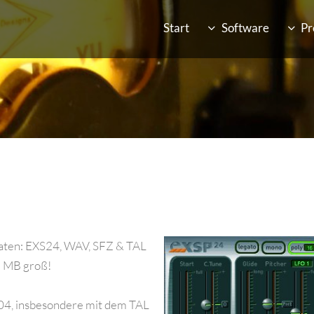
Start
Software
Pr
maten: EXS24, WAV, SFZ & TAL
6 MB groß!
4, insbesondere mit dem TAL