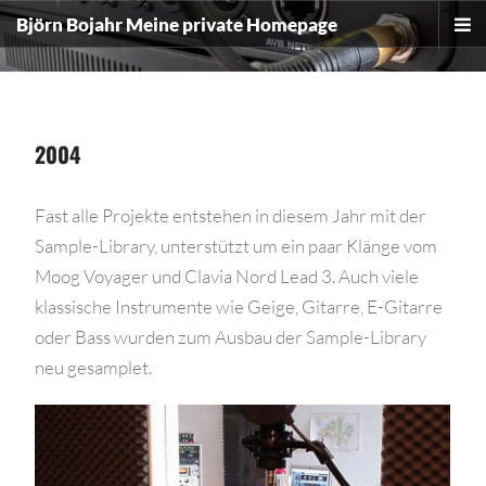
The point Back To Top stack will scroll to
Björn Bojahr
Meine private Homepage
2004
Fast alle Projekte entstehen in diesem Jahr mit der
Sample-Library, unterstützt um ein paar Klänge vom
Moog Voyager und Clavia Nord Lead 3. Auch viele
klassische Instrumente wie Geige, Gitarre, E-Gitarre
oder Bass wurden zum Ausbau der Sample-Library
neu gesamplet.